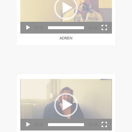
T
E
U
R
V
00:00
01:42
I
D
ADRIEN
É
O
L
E
C
T
E
U
R
V
00:00
02:49
I
D