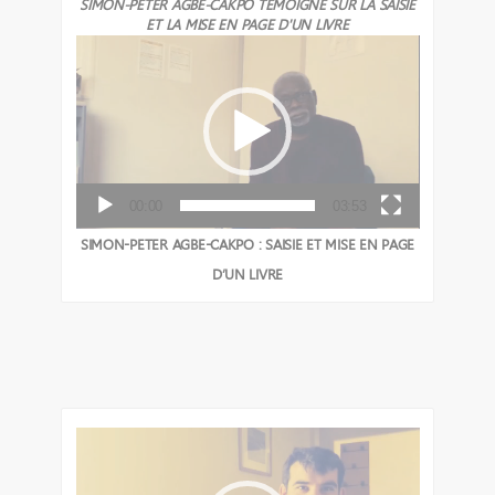
SIMON-PETER AGBE-CAKPO TÉMOIGNE SUR LA SAISIE
ET LA MISE EN PAGE D'UN LIVRE
L
E
C
T
E
U
R
V
00:00
03:53
I
D
SIMON-PETER AGBE-CAKPO : SAISIE ET MISE EN PAGE
É
D’UN LIVRE
O
L
E
C